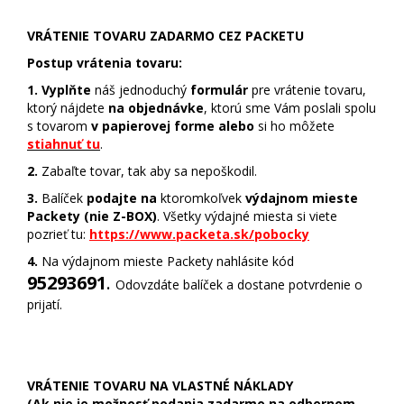
VRÁTENIE TOVARU ZADARMO CEZ PACKETU
Postup vrátenia tovaru:
1. Vyplňte
náš jednoduchý
formulár
pre vrátenie tovaru,
ktorý nájdete
na objednávke
, ktorú sme Vám poslali spolu
s tovarom
v papierovej forme alebo
si ho môžete
stiahnuť tu
.
2.
Zabaľte tovar, tak aby sa nepoškodil.
3.
Balíček
podajte na
ktoromkoľvek
výdajnom mieste
Packety (nie Z-BOX)
. Všetky výdajné miesta si viete
pozrieť tu:
https://www.packeta.sk/pobocky
4.
Na výdajnom mieste Packety nahlásite kód
95293691
.
Odovzdáte balíček a dostane potvrdenie o
prijatí.
VRÁTENIE TOVARU NA VLASTNÉ NÁKLADY
(Ak nie je možnosť podania zadarmo na odbernom