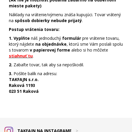
mieste pakety)
Náklady na vrátenie/výmenu znáša kupujúci. Tovar vrátený
na
spôsob dobierky nebude prijatý
.
Postup vrátenia tovaru:
1. Vyplňte
náš jednoduchý
formulár
pre vrátenie tovaru,
ktorý nájdete
na objednávke
, ktorú sme Vám poslali spolu
s tovarom
v papierovej forme
alebo si ho môžete
stiahnuť tu
.
2.
Zabaľte tovar, tak aby sa nepoškodil.
3.
Pošlite balík na adresu:
TAKFAJN s.r.o.
Raková 1193
023 51 Raková
TAKFAJN NA INSTAGRAME
>