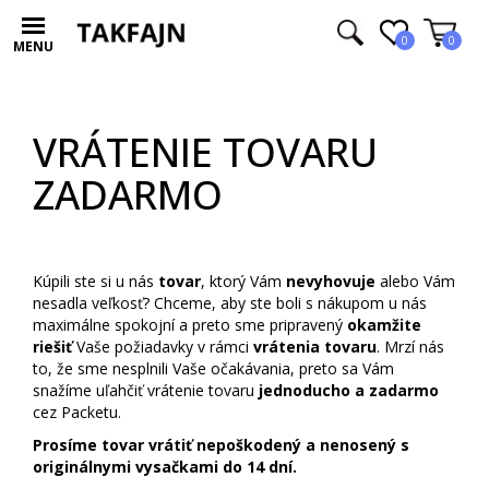
0
0
MENU
VRÁTENIE TOVARU
ZADARMO
Kúpili ste si u nás
tovar
, ktorý Vám
nevyhovuje
alebo Vám
nesadla veľkosť? Chceme, aby ste boli s nákupom u nás
maximálne spokojní a preto sme pripravený
okamžite
riešiť
Vaše požiadavky v rámci
vrátenia tovaru
. Mrzí nás
to, že sme nesplnili Vaše očakávania, preto sa Vám
snažíme uľahčiť vrátenie tovaru
jednoducho a zadarmo
cez Packetu.
Prosíme tovar vrátiť nepoškodený a nenosený s
originálnymi vysačkami do 14 dní.