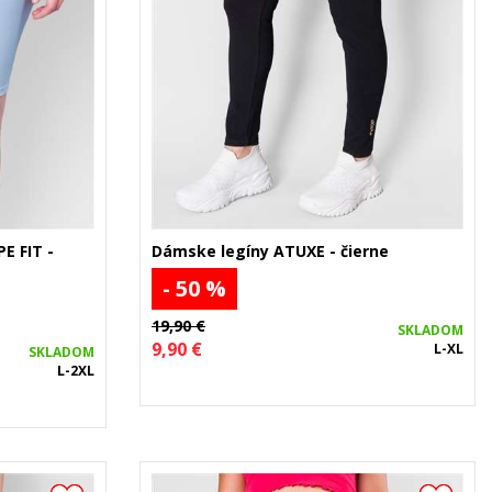
E FIT -
Dámske legíny ATUXE - čierne
- 50 %
19,90 €
SKLADOM
9,90 €
L-XL
SKLADOM
L-2XL