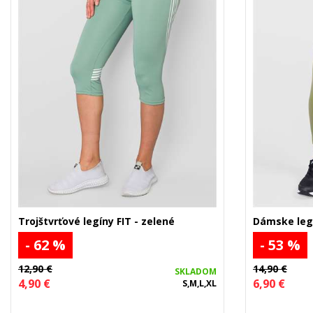
Trojštvrťové legíny FIT - zelené
Dámske legí
- 62 %
- 53 %
12,90 €
14,90 €
SKLADOM
4,90 €
6,90 €
S,M,L,XL