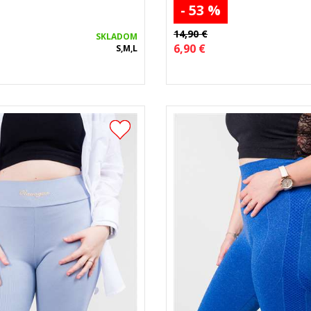
- 53 %
14,90 €
SKLADOM
6,90 €
S,M,L