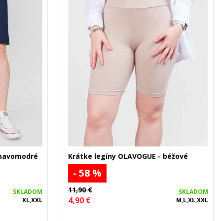
tmavomodré
Krátke legíny OLAVOGUE - béžové
- 58 %
11,90 €
SKLADOM
SKLADOM
4,90 €
XL,XXL
M,L,XL,XXL