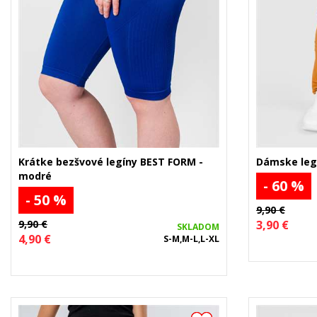
Krátke bezšvové legíny BEST FORM -
Dámske legí
modré
- 60 %
- 50 %
9,90 €
9,90 €
3,90 €
SKLADOM
4,90 €
S-M,M-L,L-XL