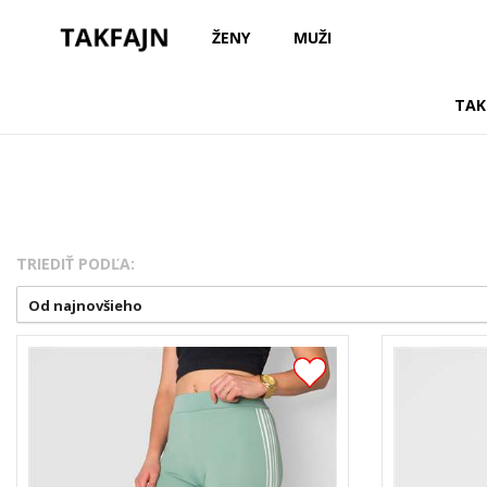
ŽENY
MUŽI
TAK
TRIEDIŤ PODĽA:
Od najnovšieho