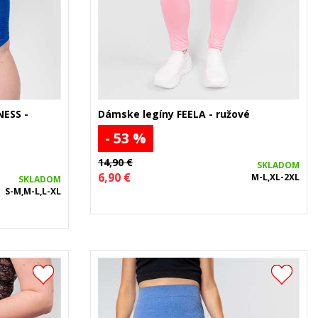
NESS -
Dámske legíny FEELA - ružové
- 53 %
14,90 €
SKLADOM
6,90 €
M-L,XL-2XL
SKLADOM
S-M,M-L,L-XL