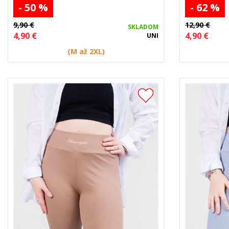
- 50 %
- 62 %
9,90 €
12,90 €
SKLADOM
4,90 €
4,90 €
UNI
(M až 2XL)