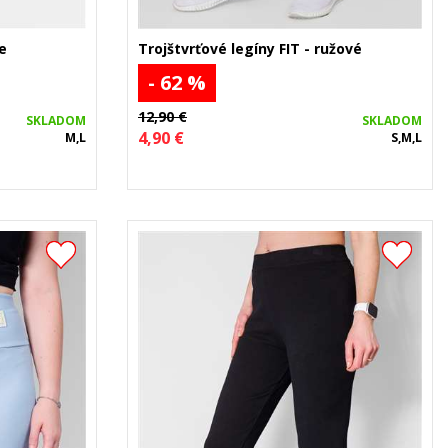
e
Trojštvrťové legíny FIT - ružové
- 62 %
12,90 €
SKLADOM
SKLADOM
4,90 €
M,L
S,M,L