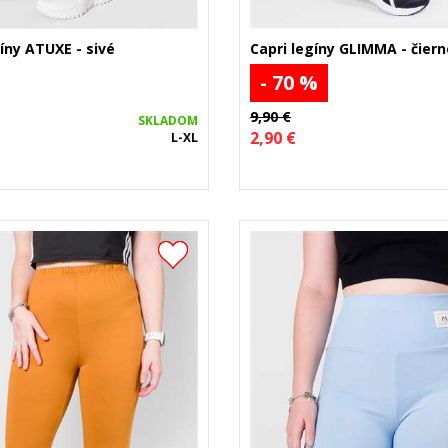
ny ATUXE - sivé
Capri legíny GLIMMA - čiern
- 70 %
9,90 €
SKLADOM
2,90 €
L-XL