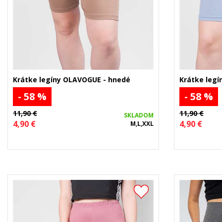
Krátke legíny OLAVOGUE - hnedé
Krátke leg
- 58 %
- 58 %
11,90 €
11,90 €
SKLADOM
4,90 €
4,90 €
M,L,XXL