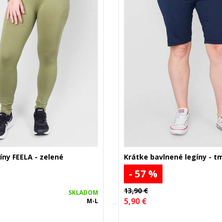
ny FEELA - zelené
Krátke bavlnené legíny - 
- 57 %
13,90 €
SKLADOM
5,90 €
M-L