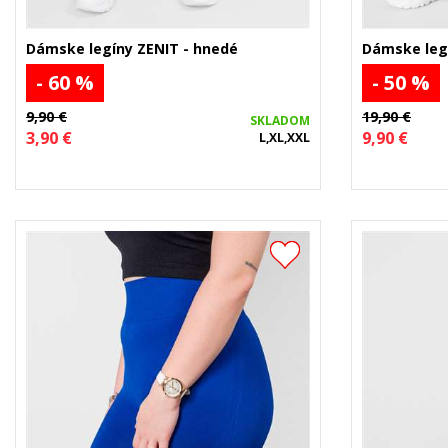
Dámske legíny ZENIT - hnedé
Dámske legí
- 60 %
- 50 %
9,90 €
19,90 €
SKLADOM
3,90 €
9,90 €
L,XL,XXL