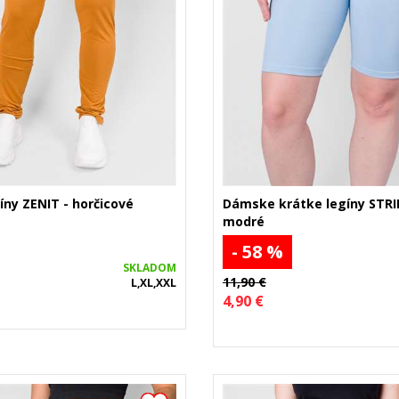
ny ZENIT - horčicové
Dámske krátke legíny STRIP
modré
- 58 %
SKLADOM
11,90 €
L,XL,XXL
4,90 €