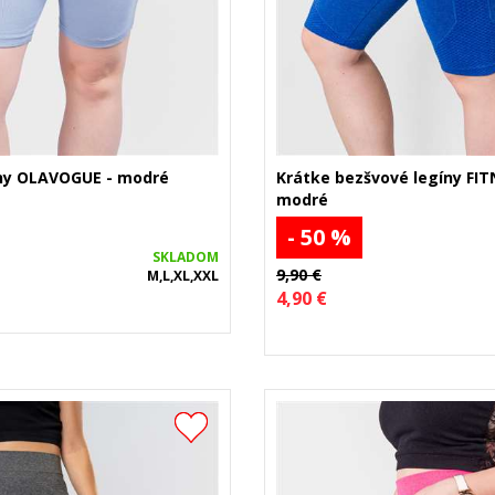
íny OLAVOGUE - modré
Krátke bezšvové legíny FIT
modré
- 50 %
SKLADOM
9,90 €
M,L,XL,XXL
4,90 €