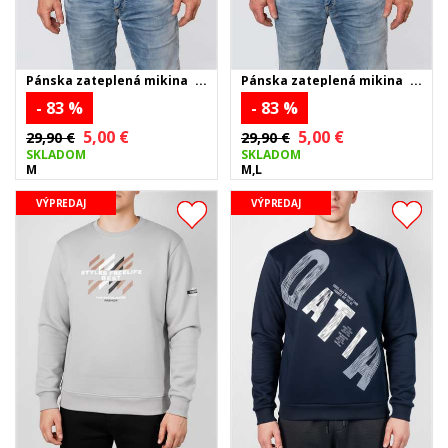
Pánska zateplená mikina
Pánska zateplená mikina
FIGHT - čierna
FIGHT - tmavomodrá
- 83 %
- 83 %
5,00 €
5,00 €
29,90 €
29,90 €
SKLADOM
SKLADOM
M
M,L
VÝPREDAJ
VÝPREDAJ