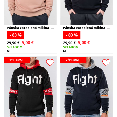
Pánska zateplená mikina
Pánska zateplená mikina
JUST - béžová
JUST - čierna
- 83 %
- 83 %
5,00 €
5,00 €
29,90 €
29,90 €
SKLADOM
SKLADOM
M,L
M
VÝPREDAJ
VÝPREDAJ