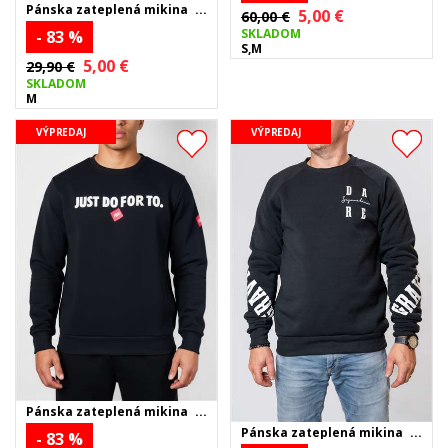
Pánska zateplená mikina
5,00 €
60,00 €
BETTERY OF PARIS - sivá
SKLADOM
- 83 %
S,M
5,00 €
29,90 €
SKLADOM
M
VÝPREDAJ
VÝPREDAJ
Pánska zateplená mikina
JUST DO FOR TO - čierna
Pánska zateplená mikina
- 83 %
DARE - tmavomodrá