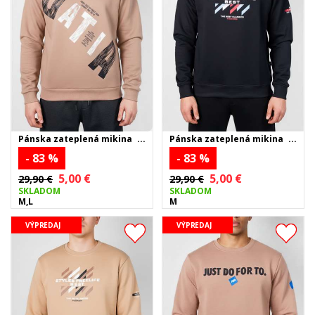
Pánska zateplená mikina
Pánska zateplená mikina
OATIA - béžová
FREE LIFE - čierna
- 83 %
- 83 %
5,00 €
5,00 €
29,90 €
29,90 €
SKLADOM
SKLADOM
M,L
M
VÝPREDAJ
VÝPREDAJ