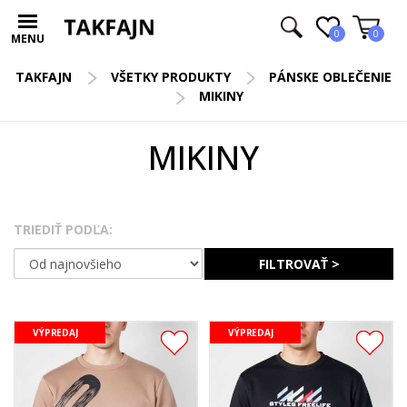
0
0
MENU
TAKFAJN
VŠETKY PRODUKTY
PÁNSKE OBLEČENIE
MIKINY
MIKINY
TRIEDIŤ PODĽA:
FILTROVAŤ >
VÝPREDAJ
VÝPREDAJ