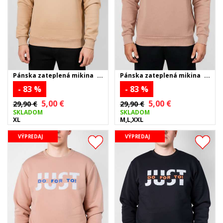
Pánska zateplená mikina
Pánska zateplená mikina
FREE LIFE - béžová
JUST DO FOR TO - béžová
- 83 %
- 83 %
5,00 €
5,00 €
29,90 €
29,90 €
SKLADOM
SKLADOM
XL
M,L,XXL
VÝPREDAJ
VÝPREDAJ