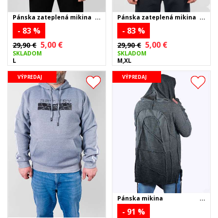
Pánska zateplená mikina
Pánska zateplená mikina
FREE LIFE - sivá
OATIA - tmavomodrá
- 83 %
- 83 %
5,00 €
5,00 €
29,90 €
29,90 €
SKLADOM
SKLADOM
L
M,XL
VÝPREDAJ
VÝPREDAJ
Pánska mikina
- 91 %