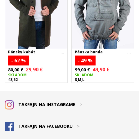
Pánsky kabát
Pánska bunda
- 62 %
- 49 %
29,90 €
49,90 €
80,00 €
99,00 €
SKLADOM
SKLADOM
48,52
S,M,L
TAKFAJN NA INSTAGRAME
>
TAKFAJN NA FACEBOOKU
>