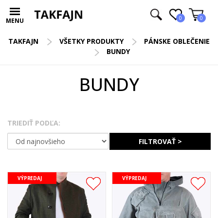
0
0
MENU
TAKFAJN
VŠETKY PRODUKTY
PÁNSKE OBLEČENIE
BUNDY
BUNDY
TRIEDIŤ PODĽA:
FILTROVAŤ >
VÝPREDAJ
VÝPREDAJ