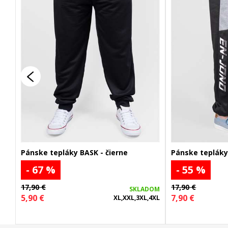
Pánske tepláky BASK - čierne
Pánske tepláky
- 67 %
- 55 %
17,90 €
17,90 €
SKLADOM
5,90 €
7,90 €
XL,XXL,3XL,4XL