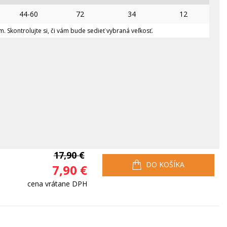
44-60
72
34
12
. Skontrolujte si, či vám bude sedieť vybraná veľkosť.
17,90 €
DO KOŠÍKA
7,90 €
cena vrátane DPH