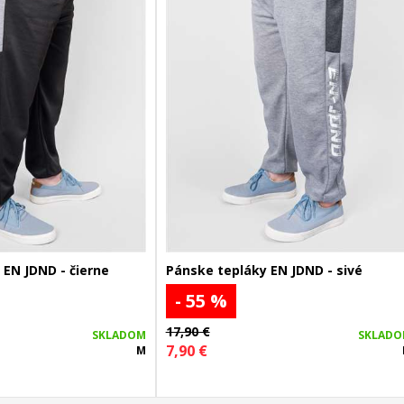
 EN JDND - čierne
Pánske tepláky EN JDND - sivé
- 55 %
17,90 €
SKLADOM
SKLAD
7,90 €
M