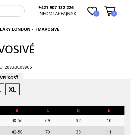
+421 907 132 226
INFO@TAKFAJN.SK
0
0
LÁKY LONDON - TMAVOSIVÉ
VOSIVÉ
: 2083BC08905
VEĽKOSŤ:
L
XL
B
C
D
E
40-56
69
32
10
42-58
70
33
11