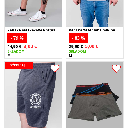
Pánske maskáčové kraťasy
Pánska zateplená mikina
- zelené
BETTERY OF PARIS - sivá
- 79 %
- 83 %
3,00 €
5,00 €
14,90 €
29,90 €
SKLADOM
SKLADOM
M
M
VÝPREDAJ