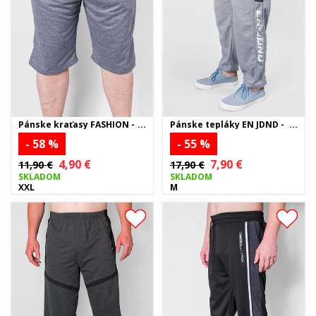
Pánske kraťasy FASHION -
Pánske tepláky EN JDND -
sivé
sivé
- 58 %
- 55 %
4,90 €
7,90 €
11,90 €
17,90 €
SKLADOM
SKLADOM
XXL
M