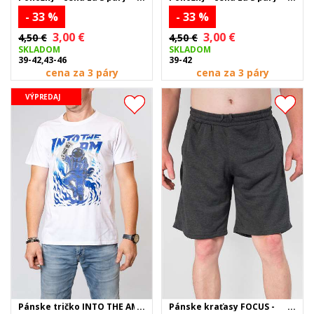
- 33 %
- 33 %
3,00 €
3,00 €
4,50 €
4,50 €
SKLADOM
SKLADOM
39-42,43-46
39-42
cena za 3 páry
cena za 3 páry
VÝPREDAJ
Pánske tričko INTO THE AM
Pánske kraťasy FOCUS -