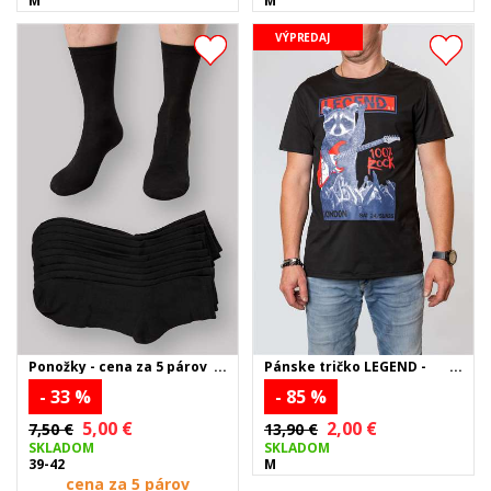
M
M
VÝPREDAJ
Ponožky - cena za 5 párov
Pánske tričko LEGEND -
čierne
- 33 %
- 85 %
5,00 €
2,00 €
7,50 €
13,90 €
SKLADOM
SKLADOM
39-42
M
cena za 5 párov