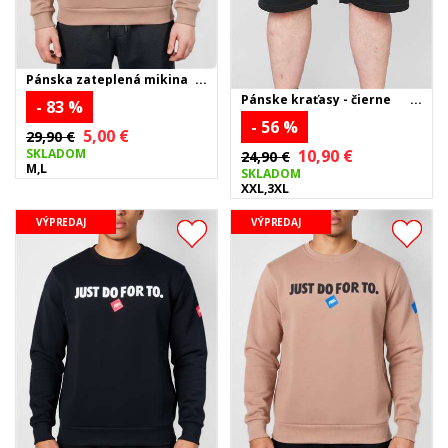
Pánska zateplená mikina
OATIA - béžová
Pánske kraťasy - čierne
- 83 %
- 56 %
5,00 €
29,90 €
SKLADOM
10,90 €
24,90 €
M,L
SKLADOM
XXL,3XL
VÝPREDAJ
VÝPREDAJ