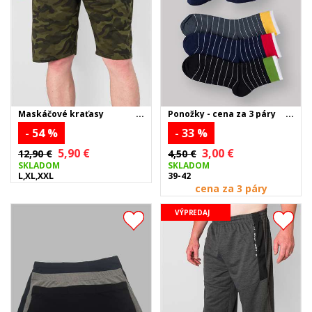
Maskáčové kraťasy
Ponožky - cena za 3 páry
- 54 %
- 33 %
5,90 €
3,00 €
12,90 €
4,50 €
SKLADOM
SKLADOM
L,XL,XXL
39-42
cena za 3 páry
VÝPREDAJ