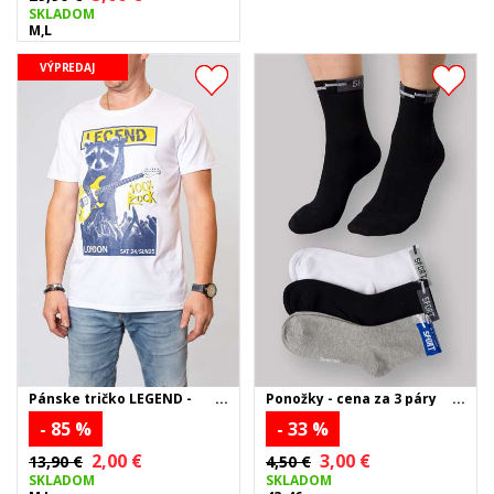
SKLADOM
M,L
VÝPREDAJ
Pánske tričko LEGEND -
Ponožky - cena za 3 páry
biele
- 85 %
- 33 %
2,00 €
3,00 €
13,90 €
4,50 €
SKLADOM
SKLADOM