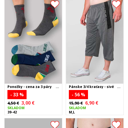
Ponožky - cena za 3 páry
Pánske 3/4 kraťasy - sivé
- 33 %
- 56 %
3,00 €
6,90 €
4,50 €
15,90 €
SKLADOM
SKLADOM
39-42
M,L