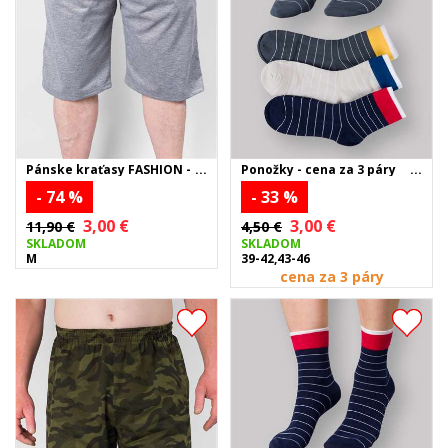
Pánske kraťasy FASHION -
Ponožky - cena za 3 páry
svetlosivé
- 74 %
- 33 %
3,00 €
3,00 €
11,90 €
4,50 €
SKLADOM
SKLADOM
M
39-42,43-46
cena za 3 páry