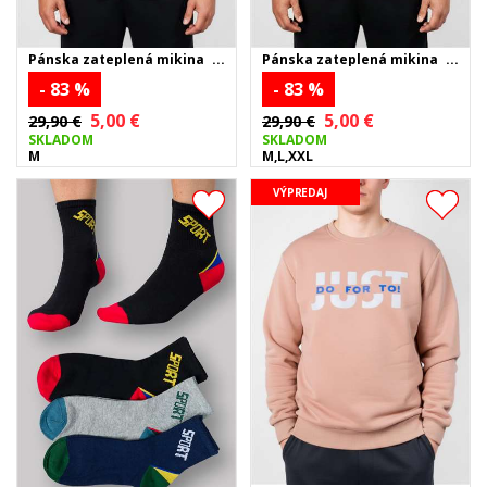
Pánska zateplená mikina
Pánska zateplená mikina
JUST DO FOR TO - čierna
JUST DO FOR TO - béžová
- 83 %
- 83 %
5,00 €
5,00 €
29,90 €
29,90 €
SKLADOM
SKLADOM
M
M,L,XXL
VÝPREDAJ