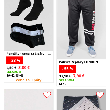
Ponožky - cena za 3 páry
- 33 %
Pánske tepláky LONDON -
čierne
3,00 €
4,50 €
- 55 %
SKLADOM
7,90 €
39-42,43-46
17,90 €
cena za 3 páry
SKLADOM
M,XL