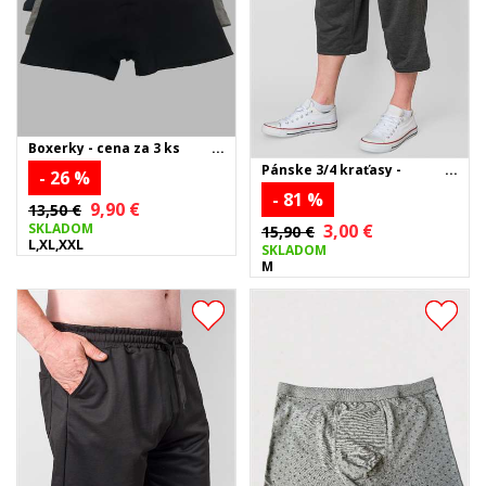
Boxerky - cena za 3 ks
Pánske 3/4 kraťasy -
- 26 %
tmavosivé
- 81 %
9,90 €
13,50 €
SKLADOM
3,00 €
15,90 €
L,XL,XXL
SKLADOM
M