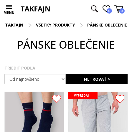
0
0
MENU
TAKFAJN
VŠETKY PRODUKTY
PÁNSKE OBLEČENIE
PÁNSKE OBLEČENIE
TRIEDIŤ PODĽA:
FILTROVAŤ >
VÝPREDAJ