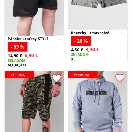
Boxerky - tmavosivé
Pánske kraťasy STYLE -
- 26 %
čierne
- 53 %
3,30 €
4,50 €
SKLADOM
6,90 €
14,90 €
XL
SKLADOM
M,L,XL,XXL
VÝPREDAJ
VÝPREDAJ