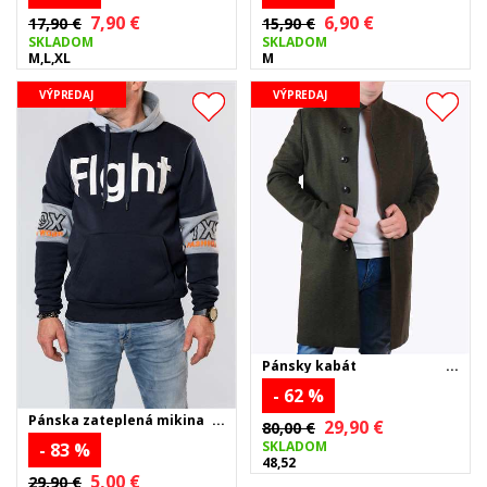
7,90 €
6,90 €
17,90 €
15,90 €
SKLADOM
SKLADOM
M,L,XL
M
VÝPREDAJ
VÝPREDAJ
Pánsky kabát
- 62 %
Pánska zateplená mikina
29,90 €
80,00 €
FIGHT - tmavomodrá
SKLADOM
- 83 %
48,52
5,00 €
29,90 €