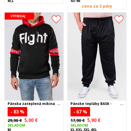
M,L
43-46
cena za 3 páry
VÝPREDAJ
Pánska zateplená mikina
Pánske tepláky BASK -
FIGHT - čierna
čierne
- 83 %
- 67 %
5,00 €
5,90 €
29,90 €
17,90 €
SKLADOM
SKLADOM
M
XL,XXL,3XL,4XL