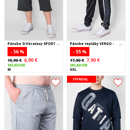
Pánske 3/4 kraťasy SPORT -
Pánske tepláky VERGO -
tmavosivé
čierne
- 56 %
- 55 %
6,90 €
7,90 €
15,90 €
17,90 €
SKLADOM
SKLADOM
M
XXL
VÝPREDAJ