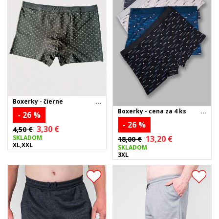
Boxerky - čierne
Boxerky - cena za 4 ks
- 26 %
- 26 %
3,30 €
4,50 €
SKLADOM
13,20 €
18,00 €
XL,XXL
SKLADOM
3XL