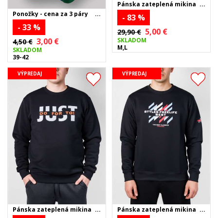
Pánska zateplená mikina
JUST - béžová
Ponožky - cena za 3 páry
- 83 %
- 33 %
5,00 €
29,90 €
SKLADOM
3,00 €
4,50 €
M,L
SKLADOM
39-42
VÝPREDAJ
VÝPREDAJ
Pánska zateplená mikina
Pánska zateplená mikina
JUST - čierna
FREE LIFE - čierna