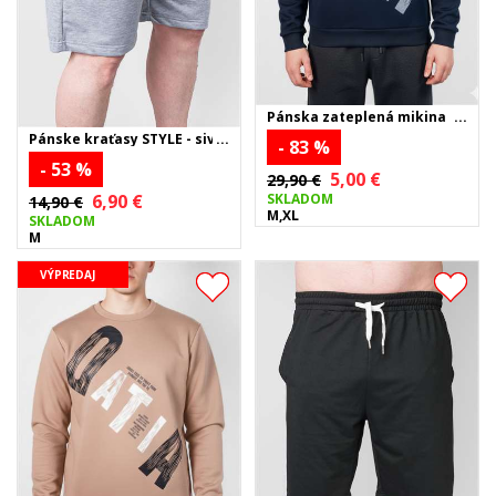
Pánska zateplená mikina
OATIA - tmavomodrá
Pánske kraťasy STYLE - sivé
- 83 %
- 53 %
5,00 €
29,90 €
SKLADOM
6,90 €
14,90 €
M,XL
SKLADOM
M
VÝPREDAJ