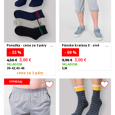
Ponožky - cena za 3 páry
Pánske kraťasy E - sivé
- 33 %
- 69 %
3,00 €
3,00 €
4,50 €
9,90 €
SKLADOM
SKLADOM
39-42,43-46
S,M
cena za 3 páry
VÝPREDAJ