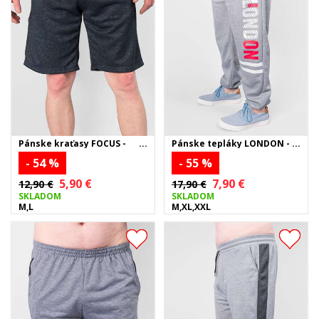
Pánske kraťasy FOCUS -
Pánske tepláky LONDON -
tmavomodré
sivé
- 54 %
- 55 %
5,90 €
7,90 €
12,90 €
17,90 €
SKLADOM
SKLADOM
M,L
M,XL,XXL