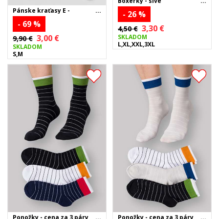
Boxerky - sivé
Pánske kraťasy E -
- 26 %
svetlomodré
- 69 %
3,30 €
4,50 €
SKLADOM
3,00 €
9,90 €
L,XL,XXL,3XL
SKLADOM
S,M
Ponožky - cena za 3 páry
Ponožky - cena za 3 páry