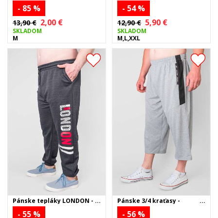
KOZMONAUT - biele
tmavosivé
- 85 %
- 54 %
2,00 €
5,90 €
13,90 €
12,90 €
SKLADOM
SKLADOM
M
M,L,XXL
Pánske tepláky LONDON -
Pánske 3/4 kraťasy -
tmavosivé
svetlosivé
- 55 %
- 56 %