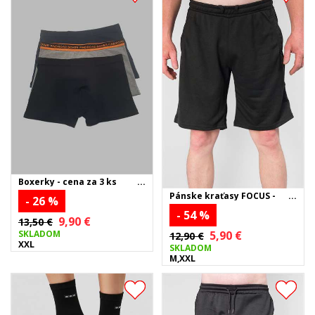
Boxerky - cena za 3 ks
Pánske kraťasy FOCUS -
- 26 %
čierne
- 54 %
9,90 €
13,50 €
SKLADOM
5,90 €
12,90 €
XXL
SKLADOM
M,XXL