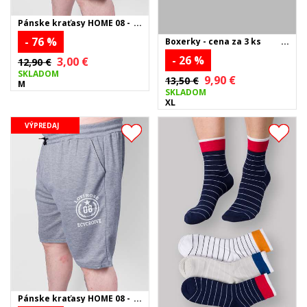
Pánske kraťasy HOME 08 -
tmavosivé
- 76 %
Boxerky - cena za 3 ks
- 26 %
3,00 €
12,90 €
SKLADOM
9,90 €
13,50 €
M
SKLADOM
XL
VÝPREDAJ
Pánske kraťasy HOME 08 -
sivé