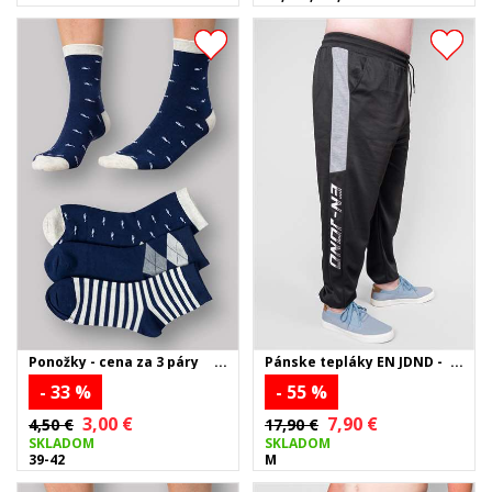
Ponožky - cena za 3 páry
Pánske tepláky EN JDND -
čierne
- 33 %
- 55 %
3,00 €
7,90 €
4,50 €
17,90 €
SKLADOM
SKLADOM
39-42
M