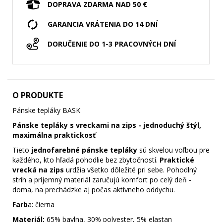
DOPRAVA ZDARMA NAD 50 €
GARANCIA VRÁTENIA DO 14 DNÍ
DORUČENIE DO 1-3 PRACOVNÝCH DNÍ
O PRODUKTE
Pánske tepláky BASK
Pánske tepláky s vreckami na zips - jednoduchý štýl,
maximálna praktickosť
Tieto
jednofarebné pánske tepláky
sú skvelou voľbou pre
každého, kto hľadá pohodlie bez zbytočností.
Praktické
vrecká na zips
urdžia všetko dôležité pri sebe. Pohodlný
strih a príjemný materiál zaručujú komfort po celý deň -
doma, na prechádzke aj počas aktívneho oddychu.
Farb
a: čierna
Materiál:
65% bavlna, 30% polyester, 5% elastan