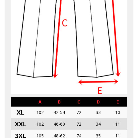
A
B
C
D
E
XL
102
42-54
72
33
10
XXL
102
46-60
72
34
11
3XL
105
48-62
74
35
11