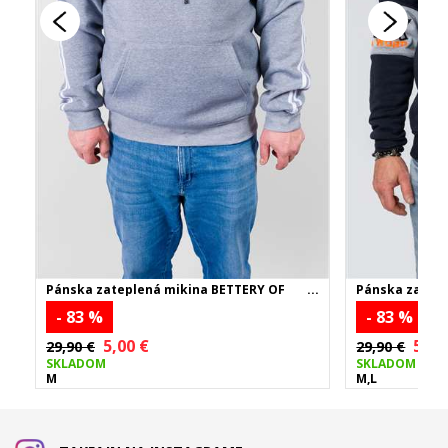
Pánska zateplená mikina BETTERY OF
Pánska zatepl
PARIS - sivá
tmavomodrá
- 83 %
- 83 %
5,00 €
5,00
29,90 €
29,90 €
SKLADOM
SKLADOM
M
M,L