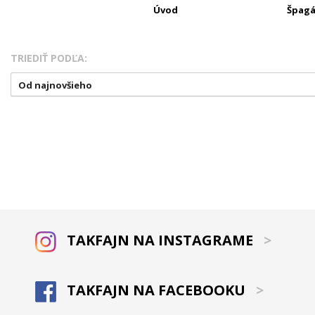
Úvod
Špagát
TRIEDIŤ PODĽA:
Od najnovšieho
TAKFAJN NA INSTAGRAME
>
TAKFAJN NA FACEBOOKU
>