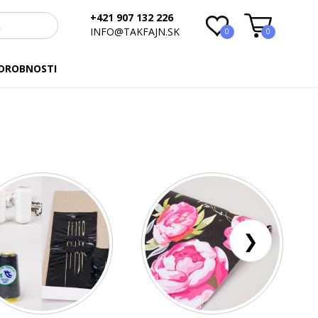
+421 907 132 226
INFO@TAKFAJN.SK
0
0
 DROBNOSTI
❯