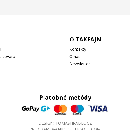
O TAKFAJN
i
Kontakty
e tovaru
O nás
Newsletter
Platobné metódy
DESIGN:
TOMASHRABEC.CZ
PROGRAMOVANIE:
DUFEKSOFT.COM