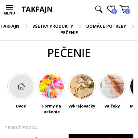
0
0
MENU
TAKFAJN
VŠETKY PRODUKTY
DOMÁCE POTREBY
PEČENIE
PEČENIE
Úvod
Formy na
Vykrajovačky
Valčeky
Mas
pečenie
s
š
TRIEDIŤ PODĽA: