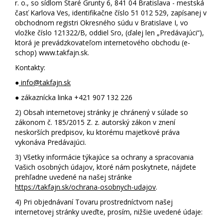
r. o., so sídlom Staré Grunty 6, 841 04 Bratislava - mestská
časť Karlova Ves, identifikačne číslo 51 012 529, zapísanej v
obchodnom registri Okresného súdu v Bratislave I, vo
vložke číslo 121322/B, oddiel Sro, (ďalej len „Predávajúci“),
ktorá je prevádzkovateľom internetového obchodu (e-
schop) www.takfajn.sk.
Kontakty:
●
info@takfajn.sk
● zákaznícka linka +421 907 132 226
2)
Obsah internetovej stránky je chránený v súlade so
zákonom č. 185/2015 Z. z. autorský zákon v znení
neskorších predpisov, ku ktorému majetkové práva
vykonáva Predávajúci.
3)
Všetky informácie týkajúce sa ochrany a spracovania
Vašich osobných údajov, ktoré nám poskytnete, nájdete
prehľadne uvedené na našej stránke
https://takfajn.sk/ochrana-osobnych-udajov
.
4)
Pri objednávaní Tovaru prostredníctvom našej
internetovej stránky uveďte, prosím, nižšie uvedené údaje: