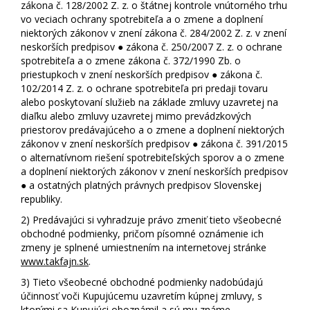
zákona č. 128/2002 Z. z. o štátnej kontrole vnútorného trhu
vo veciach ochrany spotrebiteľa a o zmene a doplnení
niektorých zákonov v znení zákona č. 284/2002 Z. z. v znení
neskorších predpisov ● zákona č. 250/2007 Z. z. o ochrane
spotrebiteľa a o zmene zákona č. 372/1990 Zb. o
priestupkoch v znení neskorších predpisov ● zákona č.
102/2014 Z. z. o ochrane spotrebiteľa pri predaji tovaru
alebo poskytovaní služieb na základe zmluvy uzavretej na
diaľku alebo zmluvy uzavretej mimo prevádzkových
priestorov predávajúceho a o zmene a doplnení niektorých
zákonov v znení neskorších predpisov ● zákona č. 391/2015
o alternatívnom riešení spotrebiteľských sporov a o zmene
a doplnení niektorých zákonov v znení neskorších predpisov
● a ostatných platných právnych predpisov Slovenskej
republiky.
2)
Predávajúci si vyhradzuje právo zmeniť tieto všeobecné
obchodné podmienky, pričom písomné oznámenie ich
zmeny je splnené umiestnením na internetovej stránke
www.takfajn.sk
.
3)
Tieto všeobecné obchodné podmienky nadobúdajú
účinnosť voči Kupujúcemu uzavretím kúpnej zmluvy, s
ktorými sa Kupujúci oboznámil a sú mu známe.