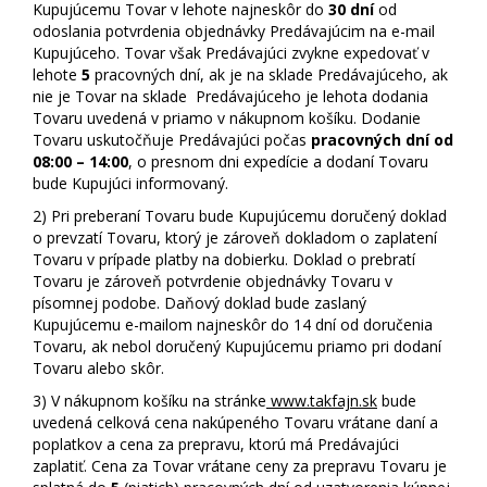
Kupujúcemu Tovar v lehote najneskôr do
30 dní
od
odoslania potvrdenia objednávky Predávajúcim na e-mail
Kupujúceho. Tovar však Predávajúci zvykne expedovať v
lehote
5
pracovných dní, ak je na sklade Predávajúceho, ak
nie je Tovar na sklade Predávajúceho je lehota dodania
Tovaru uvedená v priamo v nákupnom košíku. Dodanie
Tovaru uskutočňuje Predávajúci počas
pracovných dní od
08:00 – 14:00
, o presnom dni expedície a dodaní Tovaru
bude Kupujúci informovaný.
2)
Pri preberaní Tovaru bude Kupujúcemu doručený doklad
o prevzatí Tovaru, ktorý je zároveň dokladom o zaplatení
Tovaru v prípade platby na dobierku. Doklad o prebratí
Tovaru je zároveň potvrdenie objednávky Tovaru v
písomnej podobe. Daňový doklad bude zaslaný
Kupujúcemu e-mailom najneskôr do 14 dní od doručenia
Tovaru, ak nebol doručený Kupujúcemu priamo pri dodaní
Tovaru alebo skôr.
3)
V nákupnom košíku na stránke
www.takfajn.sk
bude
uvedená celková cena nakúpeného Tovaru vrátane daní a
poplatkov a cena za prepravu, ktorú má Predávajúci
zaplatiť. Cena za Tovar vrátane ceny za prepravu Tovaru je