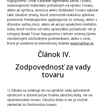
Kupujúcemu Tovar v prípade vypredania zásob Tovaru,
nedostupnosti materiálov potrebných na výrobu Tovaru,
alebo ak výrobca, dovozca alebo dodávateľ Tovaru vykonal
také závažné zmeny, ktoré znemožnili realizáciu splnenia
povinností Predávajúceho vyplývajúcich zo zmluvy, alebo z
dôvodov vyššej moci, alebo ak ani pri vynaložení všetkého
úsilia, ktoré možno od neho spravodlivo požadovať, nie je
schopný dodať Tovar Kupujúcemu v lehote určenej týmito
všeobecnými obchodnými podmienkami, alebo v cene,
ktorá je uvedená na internetovej stránke
www.takfajn.sk
.
Článok IV.
Zodpovednosť za vady
tovaru
1)
Záruka sa vzťahuje len na výrobné vady spôsobené
výrobcom a zistené počas trvania záručnej doby, nie na
opotrebovanie tovaru. Záručnú dobu si nie je možné
zamieňať so životnosťou tovaru.