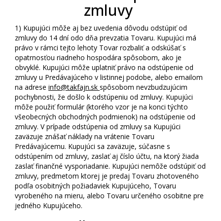
zmluvy
1)
Kupujúci môže aj bez uvedenia dôvodu odstúpiť od
zmluvy do 14 dní odo dňa prevzatia Tovaru. Kupujúci má
právo v rámci tejto lehoty Tovar rozbaliť a odskúšať s
opatrnosťou riadneho hospodára spôsobom, ako je
obvyklé. Kupujúci môže uplatniť právo na odstúpenie od
zmluvy u Predávajúceho v listinnej podobe, alebo emailom
na adrese
info@takfajn.sk
spôsobom nevzbudzujúcim
pochybnosti, že došlo k odstúpeniu od zmluvy. Kupujúci
môže použiť formulár (ktorého vzor je na konci týchto
všeobecných obchodných podmienok) na odstúpenie od
zmluvy. V prípade odstúpenia od zmluvy sa Kupujúci
zaväzuje znášať náklady na vrátenie Tovaru
Predávajúcemu. Kupujúci sa zaväzuje, súčasne s
odstúpením od zmluvy, zaslať aj číslo účtu, na ktorý žiada
zaslať finančné vysporiadanie. Kupujúci nemôže odstúpiť od
zmluvy, predmetom ktorej je predaj Tovaru zhotoveného
podľa osobitných požiadaviek Kupujúceho, Tovaru
vyrobeného na mieru, alebo Tovaru určeného osobitne pre
jedného Kupujúceho.