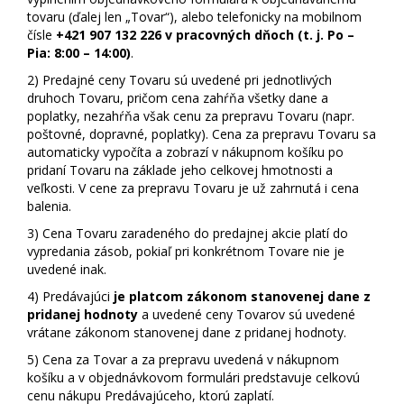
tovaru (ďalej len „Tovar“), alebo telefonicky na mobilnom
čísle
+421 907 132 226 v pracovných dňoch (t. j. Po –
Pia: 8:00 – 14:00)
.
2)
Predajné ceny Tovaru sú uvedené pri jednotlivých
druhoch Tovaru, pričom cena zahŕňa všetky dane a
poplatky, nezahŕňa však cenu za prepravu Tovaru (napr.
poštovné, dopravné, poplatky). Cena za prepravu Tovaru sa
automaticky vypočíta a zobrazí v nákupnom košíku po
pridaní Tovaru na základe jeho celkovej hmotnosti a
veľkosti. V cene za prepravu Tovaru je už zahrnutá i cena
balenia.
3)
Cena Tovaru zaradeného do predajnej akcie platí do
vypredania zásob, pokiaľ pri konkrétnom Tovare nie je
uvedené inak.
4)
Predávajúci
je platcom zákonom stanovenej dane z
pridanej hodnoty
a uvedené ceny Tovarov sú uvedené
vrátane zákonom stanovenej dane z pridanej hodnoty.
5)
Cena za Tovar a za prepravu uvedená v nákupnom
košíku a v objednávkovom formulári predstavuje celkovú
cenu nákupu Predávajúceho, ktorú zaplatí.