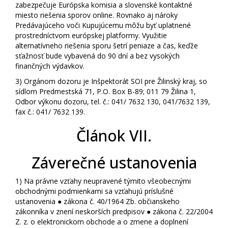
zabezpečuje Európska komisia a slovenské kontaktné
miesto riešenia sporov online. Rovnako aj nároky
Predávajúceho voči Kupujúcemu môžu byť uplatnené
prostredníctvom európskej platformy. Využitie
alternatívneho riešenia sporu šetrí peniaze a čas, keďže
sťažnosť bude vybavená do 90 dní a bez vysokých
finančných výdavkov.
3)
Orgánom dozoru je Inšpektorát SOI pre Žilinský kraj, so
sídlom Predmestská 71, P.O. Box B-89; 011 79 Žilina 1,
Odbor výkonu dozoru, tel. č.: 041/ 7632 130, 041/7632 139,
fax č.: 041/ 7632 139.
Článok VII.
Záverečné ustanovenia
1)
Na právne vzťahy neupravené týmito všeobecnými
obchodnými podmienkami sa vzťahujú príslušné
ustanovenia ● zákona č. 40/1964 Zb. občianskeho
zákonníka v znení neskorších predpisov ● zákona č. 22/2004
Z. z. o elektronickom obchode a o zmene a doplnení