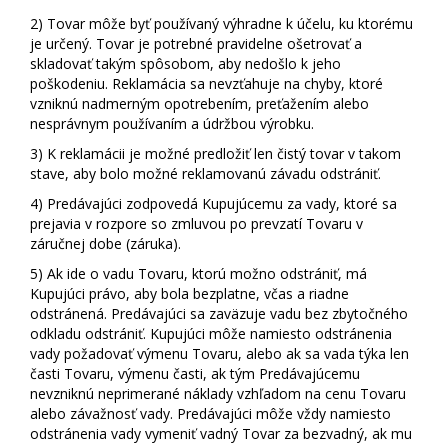
2)
Tovar môže byť používaný výhradne k účelu, ku ktorému
je určený. Tovar je potrebné pravidelne ošetrovať a
skladovať takým spôsobom, aby nedošlo k jeho
poškodeniu. Reklamácia sa nevzťahuje na chyby, ktoré
vzniknú nadmerným opotrebením, preťažením alebo
nesprávnym používaním a údržbou výrobku.
3)
K reklamácii je možné predložiť len čistý tovar v takom
stave, aby bolo možné reklamovanú závadu odstrániť.
4)
Predávajúci zodpovedá Kupujúcemu za vady, ktoré sa
prejavia v rozpore so zmluvou po prevzatí Tovaru v
záručnej dobe (záruka).
5)
Ak ide o vadu Tovaru, ktorú možno odstrániť, má
Kupujúci právo, aby bola bezplatne, včas a riadne
odstránená. Predávajúci sa zaväzuje vadu bez zbytočného
odkladu odstrániť. Kupujúci môže namiesto odstránenia
vady požadovať výmenu Tovaru, alebo ak sa vada týka len
časti Tovaru, výmenu časti, ak tým Predávajúcemu
nevzniknú neprimerané náklady vzhľadom na cenu Tovaru
alebo závažnosť vady. Predávajúci môže vždy namiesto
odstránenia vady vymeniť vadný Tovar za bezvadný, ak mu