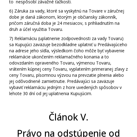
to nespôsobí závažné ťažkosti.
6)
Záruka za vady, ktoré sa vyskytnú na Tovare v záručnej
dobe je daná zákonom, ktorým je občiansky zákonník,
pričom záručná doba je 24 mesiacov, s prihliadnutím na
druh a účel využitia Tovaru.
7)
Reklamáciu (uplatnenie zodpovednosti za vady Tovaru)
sa Kupujúci zaväzuje bezodkladne uplatniť u Predávajúceho
na adrese jeho sídla, výsledkom čoho môže byť vybavenie
reklamácie ukončením reklamačného konania a to
odovzdaním opraveného Tovaru, výmenou Tovaru,
vrátením kúpnej ceny Tovaru, vyplatením primeranej zľavy z
ceny Tovaru, písomnou výzvou na prevzatie plnenia alebo
jej odôvodnené zamietnutie. Predávajúci sa zaväzuje
vybaviť reklamáciu jedným z hore uvedených spôsobov v
lehote 30 dní od jej uplatnenia Kupujúcim.
Článok V.
Právo na odstúpenie od