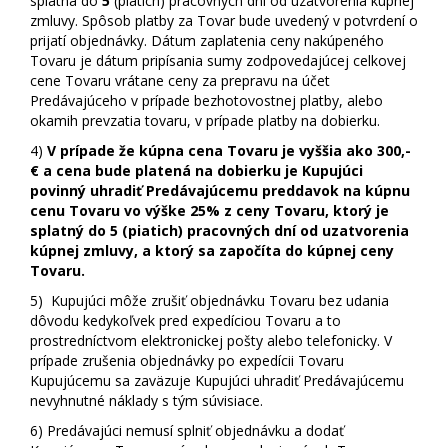
splatná do
5
(piatich) pracovných dní od uzatvorenia kúpnej
zmluvy. Spôsob platby za Tovar bude uvedený v potvrdení o
prijatí objednávky. Dátum zaplatenia ceny nakúpeného
Tovaru je dátum pripísania sumy zodpovedajúcej celkovej
cene Tovaru vrátane ceny za prepravu na účet
Predávajúceho v prípade bezhotovostnej platby, alebo
okamih prevzatia tovaru, v prípade platby na dobierku.
4)
V prípade že kúpna cena Tovaru je vyššia ako 300,-
€ a cena bude platená na dobierku je Kupujúci
povinný uhradiť Predávajúcemu preddavok na kúpnu
cenu Tovaru vo výške 25% z ceny Tovaru, ktorý je
splatný do 5 (piatich) pracovných dní od uzatvorenia
kúpnej zmluvy, a ktorý sa započíta do kúpnej ceny
Tovaru.
5)
Kupujúci môže zrušiť objednávku Tovaru bez udania
dôvodu kedykoľvek pred expedíciou Tovaru a to
prostredníctvom elektronickej pošty alebo telefonicky. V
prípade zrušenia objednávky po expedícii Tovaru
Kupujúcemu sa zaväzuje Kupujúci uhradiť Predávajúcemu
nevyhnutné náklady s tým súvisiace.
6)
Predávajúci nemusí splniť objednávku a dodať