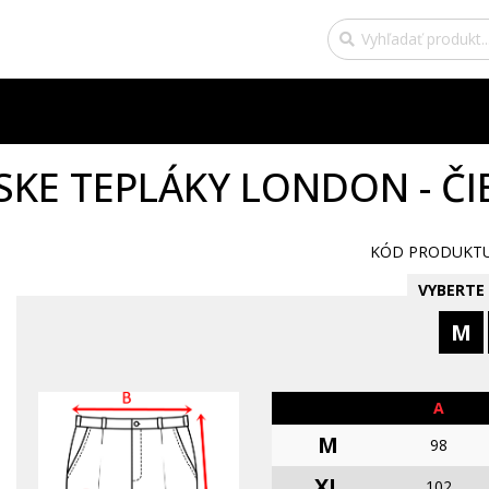
SKE TEPLÁKY LONDON - ČI
KÓD PRODUKTU:
VYBERTE 
M
A
M
98
XL
102