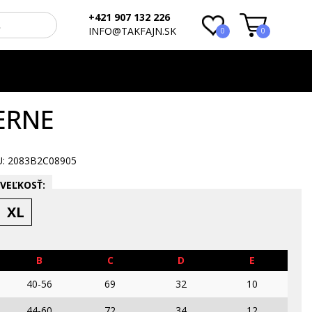
+421 907 132 226
INFO@TAKFAJN.SK
0
0
ERNE
 2083B2C08905
VEĽKOSŤ:
XL
B
C
D
E
40-56
69
32
10
44-60
72
34
12