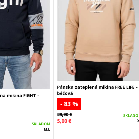
Pánska zateplená mikina FREE LIFE -
béžová
ná mikina FIGHT -
- 83 %
29,90 €
SKLAD
5,00 €
SKLADOM
M,L