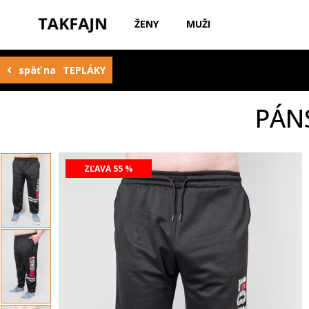
ŽENY
MUŽI
späť na
TEPLÁKY
PÁN
ZĽAVA 55 %