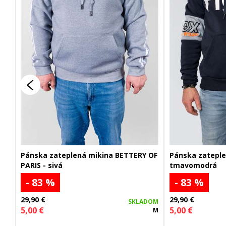
Pánska zateplená mikina BETTERY OF
Pánska zateple
PARIS - sivá
tmavomodrá
- 83 %
- 83 %
29,90 €
29,90 €
SKLADOM
5,00 €
5,00 €
M