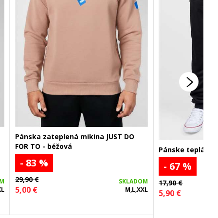
Pánska zateplená mikina JUST DO
FOR TO - béžová
Pánske tepláky B
- 83 %
- 67 %
29,90 €
OM
SKLADOM
17,90 €
5,00 €
XL
M,L,XXL
5,90 €