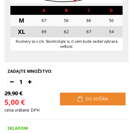
A
B
C
D
M
67
56
66
50
XL
69
62
67
54
Rozmery sú v cm. Skontrolujte si, či vám bude sedieť vybraná
veľkosť.
ZADAJTE MNOŽSTVO:
1
29,90 €
DO KOŠÍKA
5,00 €
cena vrátane DPH
SKLADOM