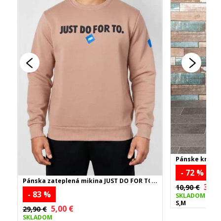
Pánske kraťas
- 72 %
Pánska zateplená mikina JUST DO FOR TO -
3,00
béžová
10,90 €
- 83 %
SKLADOM
S,M
5,00 €
29,90 €
SKLADOM