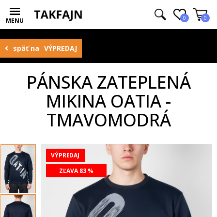
0
0
MENU
späť na
VÝPREDAJ
PÁNSKA ZATEPLENÁ
MIKINA OATIA -
TMAVOMODRÁ
VÝPREDAJ
ZĽAVA 83 %